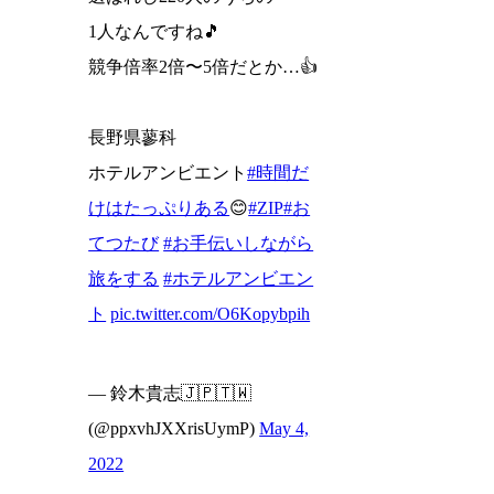
1人なんですね🎵
競争倍率2倍〜5倍だとか…👍
長野県蓼科
ホテルアンビエント
#時間だ
けはたっぷりある
😊
#ZIP
#お
てつたび
#お手伝いしながら
旅をする
#ホテルアンビエン
ト
pic.twitter.com/O6Kopybpih
— 鈴木貴志🇯🇵🇹🇼
(@ppxvhJXXrisUymP)
May 4,
2022