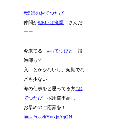
#漁師のおてつたび
仲間が
#あいば漁業
さんだ
ーー
今来てる
#おてつびと
談
漁師って
入口とか少ないし、短期でな
ども少ない
海の仕事をと思ってる方
#お
てつたび
採用倍率高し
お早めのご応募を！
https://t.co/kYwxjoAqGN