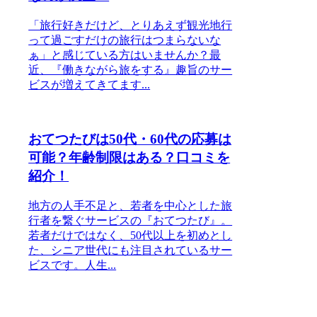
「旅行好きだけど、とりあえず観光地行
って過ごすだけの旅行はつまらないな
ぁ」と感じている方はいませんか？最
近、『働きながら旅をする』趣旨のサー
ビスが増えてきてます...
おてつたびは50代・60代の応募は
可能？年齢制限はある？口コミを
紹介！
地方の人手不足と、若者を中心とした旅
行者を繋ぐサービスの『おてつたび』。
若者だけではなく、50代以上を初めとし
た、シニア世代にも注目されているサー
ビスです。人生...