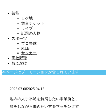
ふぁんむーぶろぐ
芸能
ロケ地
舞台チケット
ライブ
話題の人物
スポーツ
プロ野球
MLB
サッカー
高校野球
おでかけ
本ページはプロモーションが含まれています
2023.03.08
2025.04.13
地方の人手不足を解消したい事業所と、
旅をしながら働きたい方をマッチングす